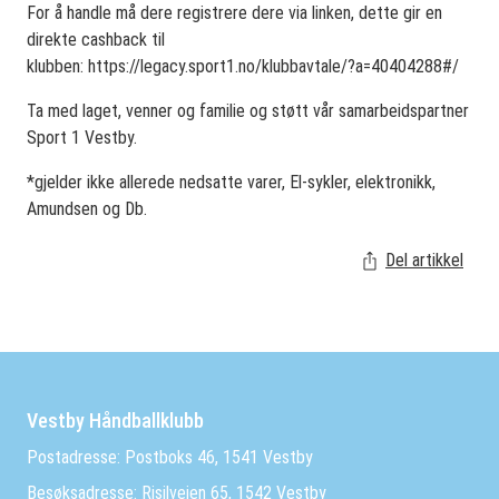
For å handle må dere registrere dere via linken, dette gir en
direkte cashback til
klubben: https://legacy.sport1.no/klubbavtale/?a=40404288#/
Ta med laget, venner og familie og støtt vår samarbeidspartner
Sport 1 Vestby.
*gjelder ikke allerede nedsatte varer, El-sykler, elektronikk,
Amundsen og Db.
Del artikkel
Vestby Håndballklubb
Postadresse: Postboks 46, 1541 Vestby
Besøksadresse: Risilveien 65, 1542 Vestby